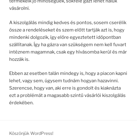
termékeik jó minőségűek, sokféle gázt lehet náluk
vásárolni.
A kiszolgálás mindig kedves és pontos, sosem cserélik
össze a rendeléseket és szem előtt tartják azt is, hogy
mindenki dolgozik, így előre egyeztetett időpontban
szállítanak. Így ha gázra van szükségem nem kell fuvart
intéznem magamnak, csak egy hívásomba kerül és már
hozzák is.
Ebben az esetben talán mindegy is, hogy a piacon kapni
lehet, vagy sem, úgysem tudnám hogyan hazavinni.
Szerencse, hogy van, aki erre is gondolt és kiaknázta
ezt a problémát a magasabb szintű vásárlói kiszolgálás
érdekében.
Köszönjük WordPress!