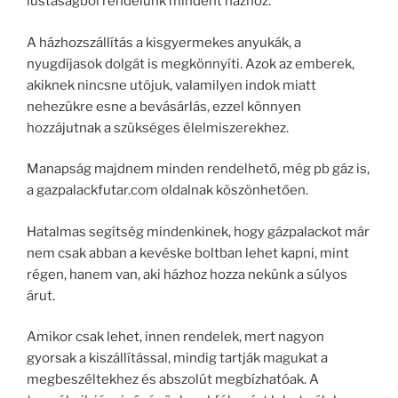
lustaságból rendelünk mindent házhoz.
A házhozszállítás a kisgyermekes anyukák, a
nyugdíjasok dolgát is megkönnyíti. Azok az emberek,
akiknek nincsne utójuk, valamilyen indok miatt
nehezükre esne a bevásárlás, ezzel könnyen
hozzájutnak a szükséges élelmiszerekhez.
Manapság majdnem minden rendelhető, még pb gáz is,
a gazpalackfutar.com oldalnak köszönhetően.
Hatalmas segítség mindenkinek, hogy gázpalackot már
nem csak abban a kevéske boltban lehet kapni, mint
régen, hanem van, aki házhoz hozza nekünk a súlyos
árut.
Amikor csak lehet, innen rendelek, mert nagyon
gyorsak a kiszállítással, mindig tartják magukat a
megbeszéltekhez és abszolút megbízhatóak. A