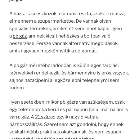
A háztartási eszközök már más tészta, azokért muszáj
elmennem a szupermarketbe. De vannak olyan
speciális termékek, amiket itt sem lehet kapni. Ilyen
a
pb gáz
, aminek kicsit nehézkes a boltban való
beszerzése. Persze vannak alternatív megoldások,
amik nagyban megkönnyítik a dolgomat.
A pb gáz méretéből adódóan is különleges tárolási
igényekkel rendelkezik, és bármennyire is erős vagyok,
sajnos hazacipelni a legközelebbi telephelyről sem
tudom.
Ilyen esetekben, mikor pb gázra van szükségem, csak
egy telefonomba kerül és pár napon belül már nálam is
van a gáz. A 21.század egyik nagy divatja a
házhozszállítás. Szeretném azt gondolni, hogy ennek
sokkal inkább praktikus okai vannak, és nem csupán