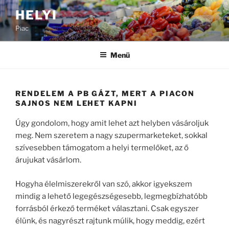
Tartalomhoz
HELYI
Piac
Menü
RENDELEM A PB GÁZT, MERT A PIACON
SAJNOS NEM LEHET KAPNI
Úgy gondolom, hogy amit lehet azt helyben vásároljuk
meg. Nem szeretem a nagy szupermarketeket, sokkal
szívesebben támogatom a helyi termelőket, az ő
árujukat vásárlom.
Hogyha élelmiszerekről van szó, akkor igyekszem
mindig a lehető legegészségesebb, legmegbízhatóbb
forrásból érkező terméket választani. Csak egyszer
élünk, és nagyrészt rajtunk múlik, hogy meddig, ezért