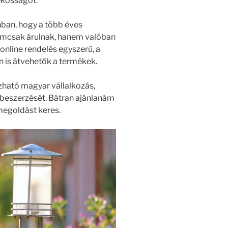
ékosságot.
ban, hogy a több éves
Nemcsak árulnak, hanem valóban
online rendelés egyszerű, a
n is átvehetők a termékek.
ató magyar vállalkozás,
beszerzését. Bátran ajánlanám
megoldást keres.