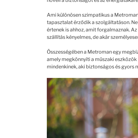
növeli a biztonságot és az energiatakar
Ami különösen szimpatikus a Metroman
tapasztalat érződik a szolgáltatáson. 
értenek is ahhoz, amit forgalmaznak. Az 
szállítás kényelmes, de akár személyese
Összességében a Metroman egy megbízh
amely megkönnyíti a műszaki eszközök 
mindenkinek, aki biztonságos és gyors 