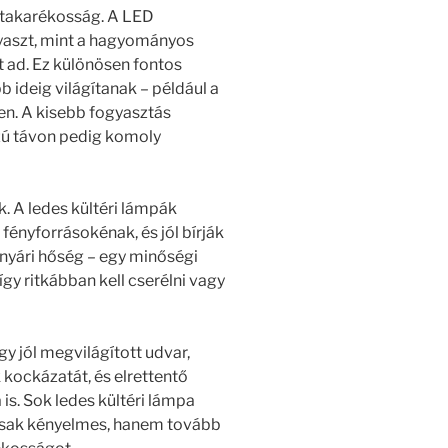
atakarékosság. A LED
yaszt, mint a hagyományos
t ad. Ez különösen fontos
 ideig világítanak – például a
ben. A kisebb fogyasztás
szú távon pedig komoly
. A ledes kültéri lámpák
ényforrásokénak, és jól bírják
, nyári hőség – egy minőségi
így ritkábban kell cserélni vagy
y jól megvilágított udvar,
 kockázatát, és elrettentő
 is. Sok ledes kültéri lámpa
sak kényelmes, hanem tovább