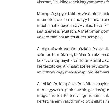
visszanyúlni. Nincsenek hagyományos fo
Manapság egyre többen vásárolunk péld
interneten, de nem mindegy, honnan rend
megbízható legyen, nagy választékot kín
segítséget is nyújtson. A Metroman ponto
vásároltam náluk:
led kültéri lámpák
.
A cég műszaki webáruházként és szaküzl
számos termék megtalálható a biztonsá
kezdve a kapunyitó rendszereken át az a
kiegészítőkig. A kínálat széles, így szin
az otthoni vagy mindennapi problémáira
A led kültéri lámpák azért váltak ennyi
mert egyszerre praktikusak, gazdaságosa
megválasztott kültéri világítás nemcsak 
kertet, hanem valódi funkciót is ellát 