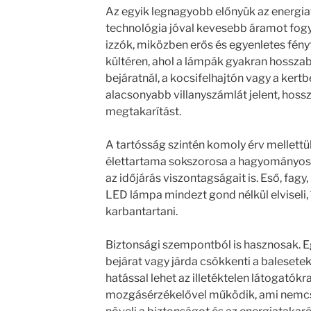
Az egyik legnagyobb előnyük az energi
technológia jóval kevesebb áramot fog
izzók, miközben erős és egyenletes fény
kültéren, ahol a lámpák gyakran hosszabb
bejáratnál, a kocsifelhajtón vagy a kert
alacsonyabb villanyszámlát jelent, hos
megtakarítást.
A tartósság szintén komoly érv mellettük
élettartama sokszorosa a hagyományos f
az időjárás viszontagságait is. Eső, fagy
LED lámpa mindezt gond nélkül elviseli, 
karbantartani.
Biztonsági szempontból is hasznosak. Eg
bejárat vagy járda csökkenti a balesetek
hatással lehet az illetéktelen látogatókra
mozgásérzékelővel működik, ami nemc