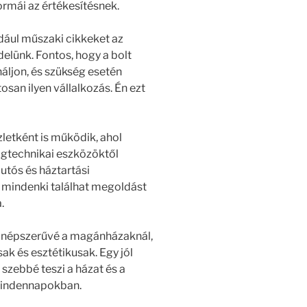
rmái az értékesítésnek.
ául műszaki cikkeket az
elünk. Fontos, hogy a bolt
áljon, és szükség esetén
san ilyen vállalkozás. Én ezt
etként is működik, ahol
gtechnikai eszközöktől
utós és háztartási
te mindenki találhat megoldást
.
re népszerűvé a magánházaknál,
k és esztétikusak. Egy jól
szebbé teszi a házat és a
a mindennapokban.