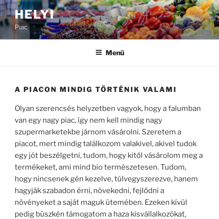
Tartalomhoz
HELYI
Piac
Menü
A PIACON MINDIG TÖRTÉNIK VALAMI
Olyan szerencsés helyzetben vagyok, hogy a falumban
van egy nagy piac, így nem kell mindig nagy
szupermarketekbe járnom vásárolni. Szeretem a
piacot, mert mindig találkozom valakivel, akivel tudok
egy jót beszélgetni, tudom, hogy kitől vásárolom meg a
termékeket, ami mind bio természetesen. Tudom,
hogy nincsenek gén kezelve, túlvegyszerezve, hanem
hagyják szabadon érni, növekedni, fejlődni a
növényeket a saját maguk ütemében. Ezeken kívül
pedig büszkén támogatom a haza kisvállalkozókat,