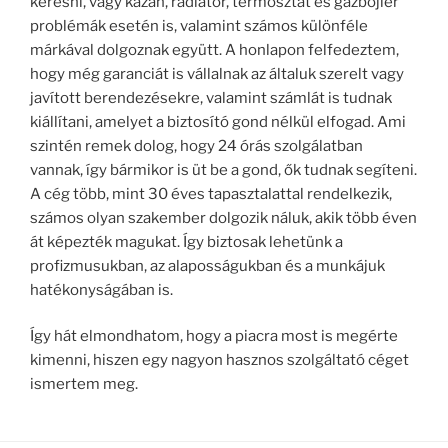
keresni, vagy kazán, radiátor, termosztát és gázbojler
problémák esetén is, valamint számos különféle
márkával dolgoznak együtt. A honlapon felfedeztem,
hogy még garanciát is vállalnak az általuk szerelt vagy
javított berendezésekre, valamint számlát is tudnak
kiállítani, amelyet a biztosító gond nélkül elfogad. Ami
szintén remek dolog, hogy 24 órás szolgálatban
vannak, így bármikor is üt be a gond, ők tudnak segíteni.
A cég több, mint 30 éves tapasztalattal rendelkezik,
számos olyan szakember dolgozik náluk, akik több éven
át képezték magukat. Így biztosak lehetünk a
profizmusukban, az alaposságukban és a munkájuk
hatékonyságában is.
Így hát elmondhatom, hogy a piacra most is megérte
kimenni, hiszen egy nagyon hasznos szolgáltató céget
ismertem meg.