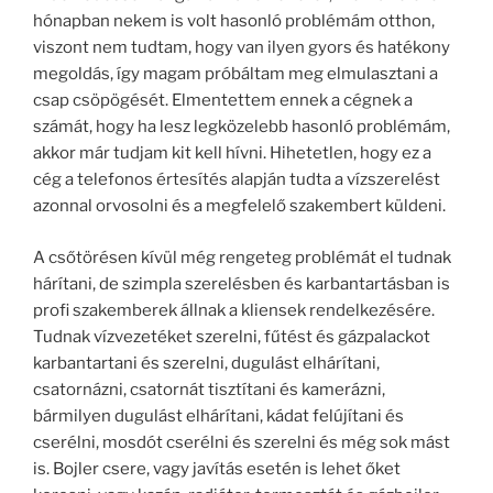
hónapban nekem is volt hasonló problémám otthon,
viszont nem tudtam, hogy van ilyen gyors és hatékony
megoldás, így magam próbáltam meg elmulasztani a
csap csöpögését. Elmentettem ennek a cégnek a
számát, hogy ha lesz legközelebb hasonló problémám,
akkor már tudjam kit kell hívni. Hihetetlen, hogy ez a
cég a telefonos értesítés alapján tudta a vízszerelést
azonnal orvosolni és a megfelelő szakembert küldeni.
A csőtörésen kívül még rengeteg problémát el tudnak
hárítani, de szimpla szerelésben és karbantartásban is
profi szakemberek állnak a kliensek rendelkezésére.
Tudnak vízvezetéket szerelni, fűtést és gázpalackot
karbantartani és szerelni, dugulást elhárítani,
csatornázni, csatornát tisztítani és kamerázni,
bármilyen dugulást elhárítani, kádat felújítani és
cserélni, mosdót cserélni és szerelni és még sok mást
is. Bojler csere, vagy javítás esetén is lehet őket