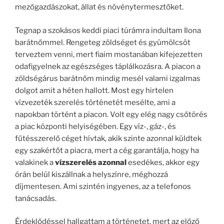
mezőgazdászokat, állat és növénytermesztőket.
Tegnap a szokásos keddi piaci túrámra indultam Ilona
barátnőmmel. Rengeteg zöldséget és gyümölcsöt
terveztem venni, mert fiaim mostanában kifejezetten
odafigyelnek az egészséges táplálkozásra. A piacon a
zöldségárus barátnőm mindig mesél valami izgalmas
dolgot amit a héten hallott. Most egy hirtelen
vízvezeték szerelés történetét mesélte, ami a
napokban történt a piacon. Volt egy elég nagy csőtörés
a piac központi helyiségében. Egy víz-, gáz-, és
fűtésszerelő céget hívtak, akik szinte azonnal küldtek
egy szakértőt a piacra, mert a cég garantálja, hogy ha
valakinek a
vízszerelés azonnal
esedékes, akkor egy
órán belül kiszállnak a helyszínre, méghozzá
díjmentesen. Ami szintén ingyenes, az a telefonos
tanácsadás.
Érdeklődéssel hallgattam a történetet, mert az előző