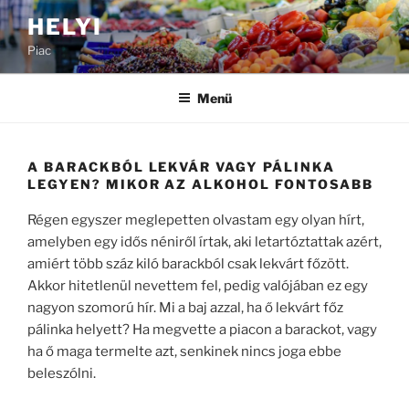
Tartalomhoz
HELYI
Piac
Menü
A BARACKBÓL LEKVÁR VAGY PÁLINKA
LEGYEN? MIKOR AZ ALKOHOL FONTOSABB
Régen egyszer meglepetten olvastam egy olyan hírt,
amelyben egy idős néniről írtak, aki letartóztattak azért,
amiért több száz kiló barackból csak lekvárt főzött.
Akkor hitetlenül nevettem fel, pedig valójában ez egy
nagyon szomorú hír. Mi a baj azzal, ha ő lekvárt főz
pálinka helyett? Ha megvette a piacon a barackot, vagy
ha ő maga termelte azt, senkinek nincs joga ebbe
beleszólni.