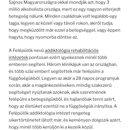
Sajnos Magyarországra okkal mondják azt, hogy 3
millió alkoholista országa, mert ez egy nagyon elterjedt
betegség nálunk. Minden családnak volt legalább egy
tagja, legyen az közeli vagy távoli rokon, akiről tudja,
hogy megküzdött már ezzel a betegséggel, vagy éppen
hagyta, hogy nyomorba döntse az.
A Felépülők nevű
addiktológia rehabilitációs
intézetek
pontosan ezért igyekeznek minél több
emberen segíteni. Három klinikájuk van az országban,
és több száz embert segítettek már felépülni a
függőségükből. Legyen az akár a 28 napos programjuk
során, akár a magánkezeléseken, mindig szakszerű
segítséget nyújtanak azoknak, akik szeretnének
felépülni a betegségükből, és hajlandóak tenni azért,
hogy az életüket ezentúl ne a függőségük irányítsa. A
Felépülők addiktológia intézet rengeteg
sikertörténetet látott már, és keményen dolgozik azért,
hogy minél több kerüljön ki a kezeik közül.